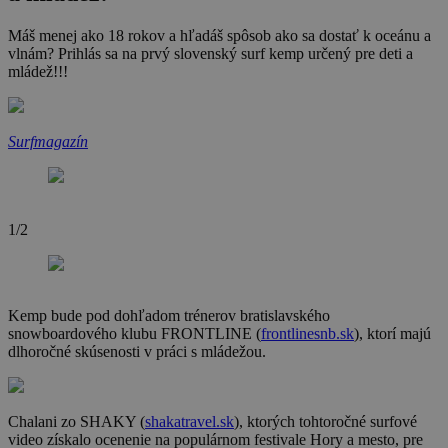
Máš menej ako 18 rokov a hľadáš spôsob ako sa dostať k oceánu a
vlnám? Prihlás sa na prvý slovenský surf kemp určený pre deti a
mládež!!!
Surfmagazín
1/2
2
Kemp bude pod dohľadom trénerov bratislavského
snowboardového klubu FRONTLINE (
frontlinesnb.sk
), ktorí majú
dlhoročné skúsenosti v práci s mládežou.
Chalani zo SHAKY (
shakatravel.sk
), ktorých tohtoročné surfové
video získalo ocenenie na populárnom festivale Hory a mesto, pre