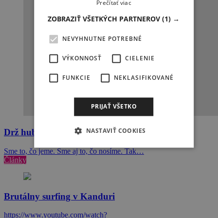
Prečítať viac
ZOBRAZIŤ VŠETKÝCH PARTNEROV
(1) →
NEVYHNUTNE POTREBNÉ
VÝKONNOSŤ
CIELENIE
FUNKCIE
NEKLASIFIKOVANÉ
PRIJAŤ VŠETKO
NASTAVIŤ COOKIES
Drž hubu!
Sme to, čo jeme. Sme aj to, čo nosíme. Tak…
Články
Brutálny surfing v Kanduri
https://www.youtube.com/watch?