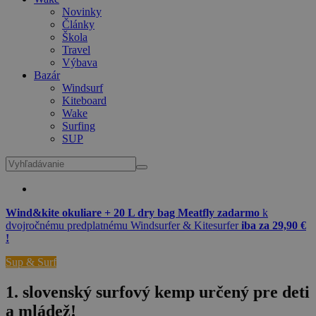
Novinky
Články
Škola
Travel
Výbava
Bazár
Windsurf
Kiteboard
Wake
Surfing
SUP
Wind&kite okuliare + 20 L dry bag Meatfly zadarmo
k
dvojročnému predplatnému Windsurfer & Kitesurfer
iba za 29,90 €
!
Sup & Surf
1. slovenský surfový kemp určený pre deti
a mládež!