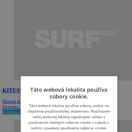
Táto webová lokalita používa
KITESURFER 2015/01 JE READY!
súbory cookie.
Hlavná téma časopisu je ako sklbiť kiteboarding s rodinným
Táto webová lokalita používa súbory cookie na
živorom.…
zlepšenie používateľskej skúsenosti. Používaním
Kiteboard
našej webovej lokality vyjadrujete súhlas s
používaním všetkých súborov cookie v súlade s
našimi zásadami používania súborov cookie.