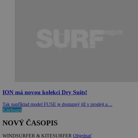
ION má novou kolekci Dry Suits!
Tak například model FUSE je dostupný již v prodeji a…
Kiteboard
NOVÝ ČASOPIS
WINDSURFER & KITESURFER
Objednať