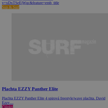
v=xDxTSeEjWqc&feature=emb_title
Sup & Surf
Plachta EZZY Panther Elite
Plachta EZZY Panther Elite 4 spirová freestyle/wave plachta. David
Ezzy…
Články