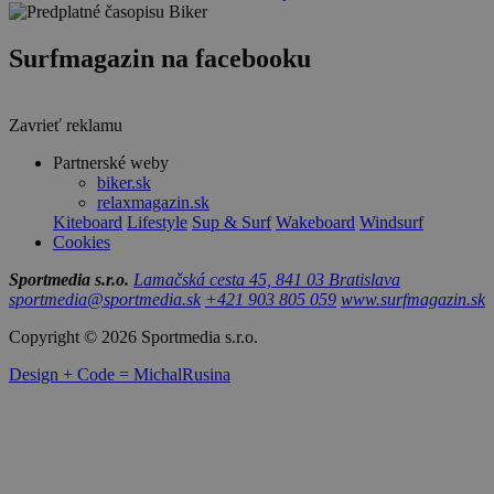
Surfmagazin na facebooku
Zavrieť reklamu
Partnerské weby
biker.sk
relaxmagazin.sk
Kiteboard
Lifestyle
Sup & Surf
Wakeboard
Windsurf
Cookies
Sportmedia s.r.o.
Lamačská cesta 45, 841 03 Bratislava
sportmedia@sportmedia.sk
+421 903 805 059
www.surfmagazin.sk
Copyright © 2026 Sportmedia s.r.o.
Design + Code = MichalRusina