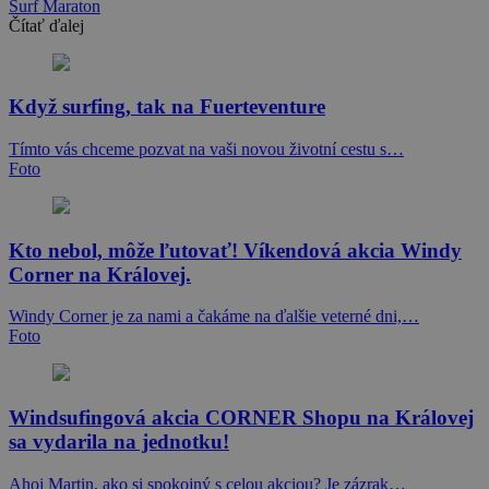
Surf Maraton
Čítať ďalej
Když surfing, tak na Fuerteventure
Tímto vás chceme pozvat na vaši novou životní cestu s…
Foto
Kto nebol, môže ľutovať! Víkendová akcia Windy
Corner na Královej.
Windy Corner je za nami a čakáme na ďalšie veterné dni,…
Foto
Windsufingová akcia CORNER Shopu na Královej
sa vydarila na jednotku!
Ahoj Martin, ako si spokojný s celou akciou? Je zázrak…