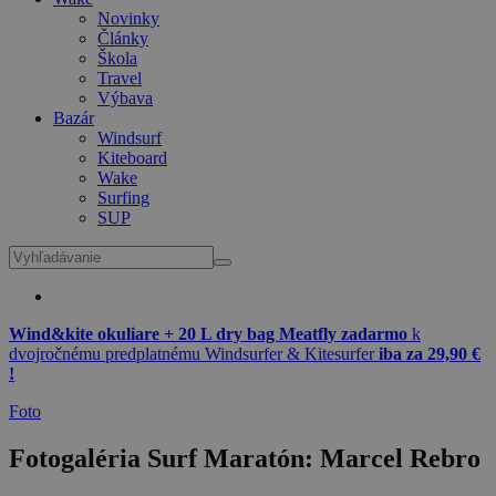
Novinky
Články
Škola
Travel
Výbava
Bazár
Windsurf
Kiteboard
Wake
Surfing
SUP
Wind&kite okuliare + 20 L dry bag Meatfly zadarmo
k
dvojročnému predplatnému Windsurfer & Kitesurfer
iba za 29,90 €
!
Foto
Fotogaléria Surf Maratón: Marcel Rebro