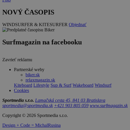
NOVÝ ČASOPIS
WINDSURFER & KITESURFER
Objednať
Surfmagazin na facebooku
Zavrieť reklamu
Partnerské weby
biker.sk
relaxmagazin.sk
Kiteboard
Lifestyle
Sup & Surf
Wakeboard
Windsurf
Cookies
Sportmedia s.r.o.
Lamačská cesta 45, 841 03 Bratislava
sportmedia@sportmedia.sk
+421 903 805 059
www.surfmagazin.sk
Copyright © 2026 Sportmedia s.r.o.
Design + Code = MichalRusina