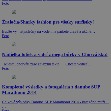
Foto
Žraločia/Sharky fashion pre všetky surfistky!
Buďte vy...tety/slečny na vode i na parkete dravé a akčné…
Foto
Nádielka fotiek a videí z mega búrky v Chorvátsku!
Miestni chorváti zase zajazdili takto: Chcete vedieť…
Foto
Kompletné výsledky a fotogaléria z danube SUP
Marathonu 2014
Celkové výsledky Danube SUP Marathonu 2014 - kategória muži 1.
…
Foto