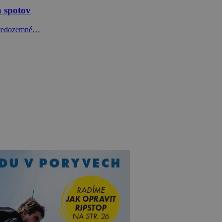
 spotov
Stredozemné…