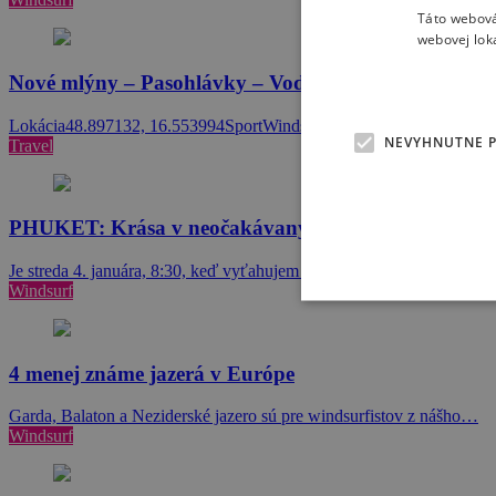
Táto webová
webovej lok
Nové mlýny – Pasohlávky – Vodní monstrum Morav
Lokácia48.897132, 16.553994SportWindsurfingPodmienkyVlnyObtiažn
NEVYHNUTNE 
Travel
PHUKET: Krása v neočakávaných momentoch
Je streda 4. januára, 8:30, keď vyťahujem espresso spod kávovaru…
Windsurf
4 menej známe jazerá v Európe
Garda, Balaton a Neziderské jazero sú pre windsurfistov z nášho…
Windsurf