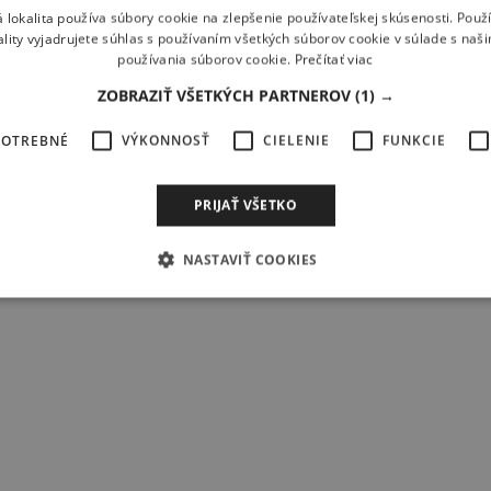
 lokalita používa súbory cookie na zlepšenie používateľskej skúsenosti. Použ
ality vyjadrujete súhlas s používaním všetkých súborov cookie v súlade s naš
používania súborov cookie.
Prečítať viac
y
ZOBRAZIŤ VŠETKÝCH PARTNEROV
(1) →
osťStrednáKrajinaČeská republika Popis spotu Jedním z nejoblíben
POTREBNÉ
VÝKONNOSŤ
CIELENIE
FUNKCIE
PRIJAŤ VŠETKO
NASTAVIŤ COOKIES