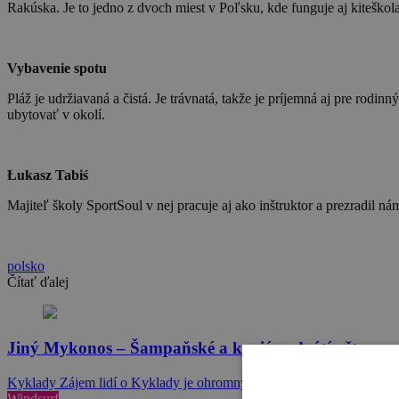
Rakúska. Je to jedno z dvoch miest v Poľsku, kde funguje aj kiteškola
Vybavenie spotu
Pláž je udržiavaná a čistá. Je trávnatá, takže je príjemná aj pre rodin
ubytovať v okolí.
Łukasz Tabiś
Majiteľ školy SportSoul v nej pracuje aj ako inštruktor a prezradil n
polsko
Čítať ďalej
Jiný Mykonos – Šampaňské a kaviár odvátí větrem
Kyklady Zájem lidí o Kyklady je ohromný, takže se připravte,…
Windsurf