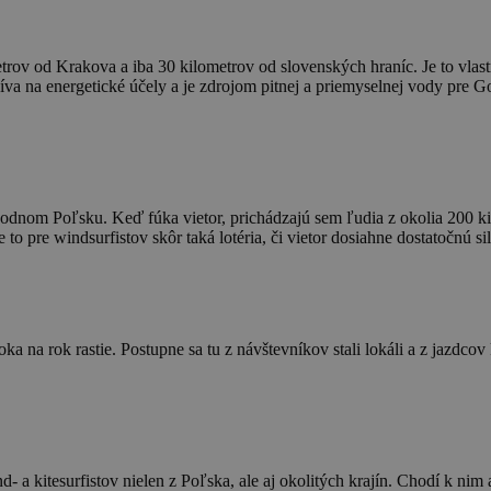
v od Krakova a iba 30 kilometrov od slovenských hraníc. Je to vlastne
 na energetické účely a je zdrojom pitnej a priemyselnej vody pre Gorl
odnom Poľsku. Keď fúka vietor, prichádzajú sem ľudia z okolia 200 kilo
 to pre windsurfistov skôr taká lotéria, či vietor dosiahne dostatočnú si
oka na rok rastie. Postupne sa tu z návštevníkov stali lokáli a z jazdc
nd- a kitesurfistov nielen z Poľska, ale aj okolitých krajín. Chodí k ni