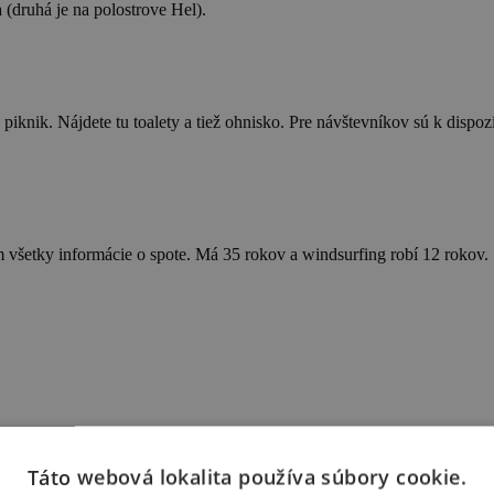
 (druhá je na polostrove Hel).
ný piknik. Nájdete tu toalety a tiež ohnisko. Pre návštevníkov sú k dispo
ám všetky informácie o spote. Má 35 rokov a windsurfing robí 12 rokov.
Táto webová lokalita používa súbory cookie.