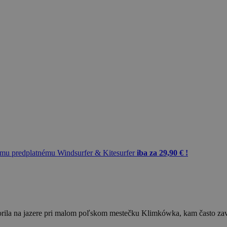
mu predplatnému Windsurfer & Kitesurfer
iba za 29,90 € !
orila na jazere pri malom poľskom mestečku Klimkówka, kam často zavít