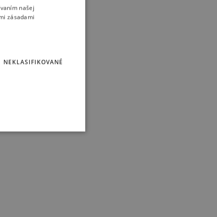
ívaním našej
imi zásadami
ějších spotů pro…
NEKLASIFIKOVANÉ