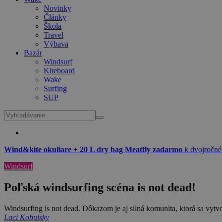
Novinky
Články
Škola
Travel
Výbava
Bazár
Windsurf
Kiteboard
Wake
Surfing
SUP
Wind&kite okuliare + 20 L dry bag Meatfly zadarmo
k dvojročné
Windsurf
Poľská windsurfing scéna is not dead!
Windsurfing is not dead. Dôkazom je aj silná komunita, ktorá sa vytv
Laci Kobulsky