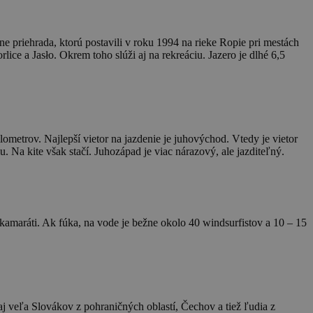
 priehrada, ktorú postavili v roku 1994 na rieke Ropie pri mestách
ice a Jasło. Okrem toho slúži aj na rekreáciu. Jazero je dlhé 6,5
metrov. Najlepší vietor na jazdenie je juhovýchod. Vtedy je vietor
lu. Na kite však stačí. Juhozápad je viac nárazový, ale jazditeľný.
ov kamaráti. Ak fúka, na vode je bežne okolo 40 windsurfistov a 10 – 15
m aj veľa Slovákov z pohraničných oblastí, Čechov a tiež ľudia z