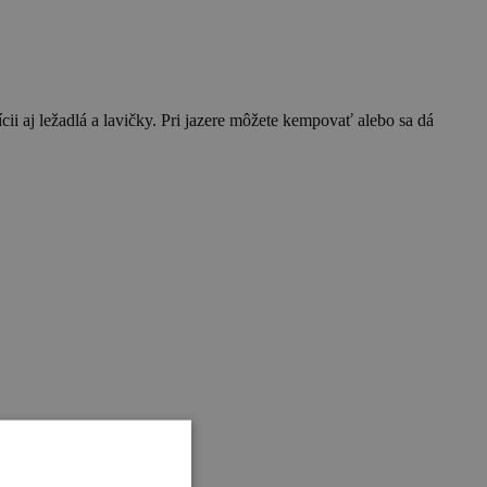
zícii aj ležadlá a lavičky. Pri jazere môžete kempovať alebo sa dá