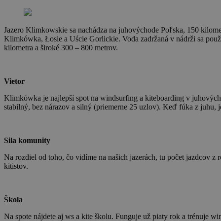
Jazero Klimkowskie sa nachádza na juhovýchode Poľska, 150 kilometro
Klimkówka, Łosie a Uście Gorlickie. Voda zadržaná v nádrži sa používa
kilometra a široké 300 – 800 metrov.
Vietor
Klimkówka je najlepší spot na windsurfing a kiteboarding v juhových
stabilný, bez nárazov a silný (priemerne 25 uzlov). Keď fúka z juhu, je
Sila komunity
Na rozdiel od toho, čo vidíme na našich jazerách, tu počet jazdcov z r
kitistov.
Škola
Na spote nájdete aj ws a kite školu. Funguje už piaty rok a trénuje wi