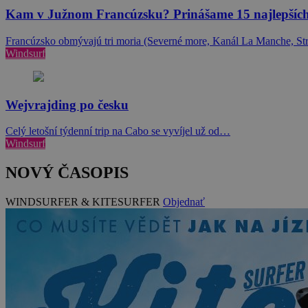
Kam v Južnom Francúzsku? Prinášame 15 najlepších
Francúzsko obmývajú tri moria (Severné more, Kanál La Manche, 
Windsurf
Wejvrajding po česku
Celý letošní týdenní trip na Cabo se vyvíjel už od…
Windsurf
NOVÝ ČASOPIS
WINDSURFER & KITESURFER
Objednať