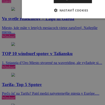
Travel
NASTAVIŤ COOKIES
Vo svetle reflektorov – Lago di Garda
Miesto, kde máte v letných mesiacoch vietor zaručený. Najlepšie
miesta…
Windsurf
TOP 10 windsurf spotov v Taliansku
1. Spiaggia d’Oro Miesto stvorené na waveriding, ale vyžaduje si…
Windsurf
Tarifa- Top 5 Spotov
Prečo ísť na Tarifu? Patrí medzi najveternejšie miesta v Európe.…
Windsurf