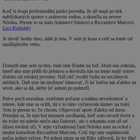
Keď si dvaja profesionálni jazdci povedia, že už majú po krk
nablýskaných spotov s azúrovou vodou, a skončia na severe
Nórska. Presne to sa stalo Adamovi Simsovi a Riccardovi Marcovi.
Laci Kobulsky
Je deväť hodín ráno, stále je tma. V aute je kosa a celé sa trasie od
narážajúceho vetra.
Dorazili sme sem za tmy, mali sme šťastie na loď, ktorá nás zobrala,
hneď ako sme prišli do prístavu a doviezla nás na tento malý ostrov
ďaleko od nórskej pevniny. Náš cieľ zvolili ľudia na sociálnych
médiách. Dali sme im možnosť hlasovať, či ísť loďou tak ďaleko na
sever, ako sa dá, alebo ísť autom po pobreží.
Práve pocit neznáma, extrémne počasie a totálna nevedomosť o
mieste, kde sme sa ocitli, mi v to ráno vyčarovala úsmev na tvári.
Toto je presne to, čo chcem. Objavovať spoty ďaleko od davu.
Priznám sa, že tam bol moment zaváhania, keď som otvoril dvere a
do tváre mi udrelo niečo ako ľadovec, ale o sekundu som už od
úžasu otváral oči. V tejto vyľudnenej časti Nórska som sa ocitol s
mojím kamošom Riccardom Marcom. Celý trip sme naplánovali
počas jednej večere. Pri jedení pizze sa mi Riky zdôveril, že by išiel