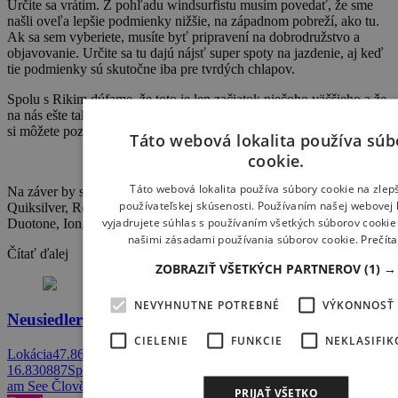
Určite sa vrátim. Z pohľadu windsurfistu musím povedať, že sme
našli oveľa lepšie podmienky nižšie, na západnom pobreží, ako tu.
Ak sa sem vyberiete, musíte byť pripravení na dobrodružstvo a
objavovanie. Určite sa tu dajú nájsť super spoty na jazdenie, aj keď
tie podmienky sú skutočne iba pre tvrdých chlapov.
Spolu s Rikim dúfame, že toto je len začiatok niečoho väčšieho a že
na nás ešte takýchto pár dobrodružstiev čaká. Film z tohto výjazdu
si môžete pozrieť na YouTube – As Far As We Can.
Táto webová lokalita používa súb
cookie.
Táto webová lokalita používa súbory cookie na zlep
Na záver by som sa chcel poďakovať tým, ktorí nás podporili –
používateľskej skúsenosti. Používaním našej webovej l
Quiksilver, Roxy, Dakine, Sailloft, Patrik Diethelm, Fanatic,
vyjadrujete súhlas s používaním všetkých súborov cookie 
Duotone, Ion, Geox a Flysurfer.
našimi zásadami používania súborov cookie.
Prečíta
Čítať ďalej
ZOBRAZIŤ VŠETKÝCH PARTNEROV
(1) →
NEVYHNUTNE POTREBNÉ
VÝKONNOSŤ
Neusiedlersee aka Vídeňské moře
CIELENIE
FUNKCIE
NEKLASIFI
Lokácia47.861777,
16.830887SportWindsurfingPodmienkyVlnyObtiažnosťStrednáKraji
am See Člověk by neřekl, že nedaleko Bratislavy…
PRIJAŤ VŠETKO