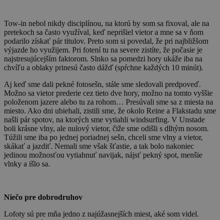
Tow-in nebol nikdy disciplínou, na ktorú by som sa fixoval, ale na
pretekoch sa často využíval, keď neprišiel vietor a mne sa v ňom
podarilo získať pár titulov. Preto som si povedal, že pri najbližšom
výjazde ho využijem. Pri fotení tu na severe zistíte, že počasie je
najstresujúcejším faktorom. Slnko sa pomedzi hory ukáže iba na
chvíľu a oblaky prinesú často dážď (spŕchne každých 10 minút).
Aj keď sme dali pekné fotosešn, stále sme sledovali predpoveď.
Možno sa vietor prederie cez tieto dve hory, možno na tomto vyššie
položenom jazere alebo tu za rohom… Presúvali sme sa z miesta na
miesto. Ako dni ubiehali, zistili sme, že okolo Reine a Flakstadu sme
našli pár spotov, na ktorých sme vytiahli windsurfing. V Unstade
boli krásne vlny, ale nulový vietor, čiže sme odišli s dlhým nosom.
Túžili sme iba po jednej poriadnej sešn, chceli sme vlny a vietor,
skákať a jazdiť. Nemali sme však šťastie, a tak bolo nakoniec
jedinou možnosťou vytiahnuť navijak, nájsť pekný spot, menšie
vlnky a išlo sa.
Niečo pre dobrodruhov
Lofoty sú pre mňa jedno z najúžasnejších miest, aké som videl.