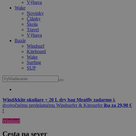
Výbava
Wake
Novinky
Články
Škola
Travel
Výbava
Bazár
Windsurf
Kiteboard
Wake
Surfing
SUP
Wind&kite okuliare + 20 L dry bag Meatfly zadarmo
k
dvojročnému predplatnému Windsurfer & Kitesurfer
iba za 29,90 €
!
Windsurf
Cesta na sever