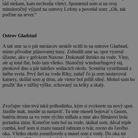
rád niekam, kam nechodia všetci. Spomenul som si na svoj
minuloročný výjazd na ostrovy Lofoty a povedal som: „Ok, tak
poďme na sever.“
Ostrov Gladstad
A tak sme sa o pár mesiacov neskôr ocitli tu na ostrove Gladstad,
mimo pôvodne plánovanej trasy. Zobudili sme sa, spot vyzeral
úžasne, ako v gréckom Naxose. Dokonalé ihrisko na vode. Vlny,
ale aj total flat, bolo tam všetko. Skutočný windsurfingový raj,
pieskové dno a pár tuleňov sediacich okolo. Scenéria vystrihnutá z
iného sveta. Prvý šiel na vodu Riky, zatiaľ čo ja som nastavoval
kamery, skúšal som aj dron, ale vietor bol príliš silný. Mohol som ho
použiť iba v nižšej výške, schovaný za kríky a skaly.
Zvyčajne vám trvá takú polhodinku, kým si zvyknete na nový spot.
Jazdíte inak, musíte sa nastaviť. Tu sme museli bojovať s časom,
batéria dronu sa vo vetre rýchlo míňala a mne ako filmárovi bola
poriadna zima. Konečne som bol na vode, skákal som, dával triple
combá, keď som si zrazu narazil rahnom o tvár, rovno do ľavého
oka. Všetko okolo zoranžovelo a musel som z vody. Do oka mi