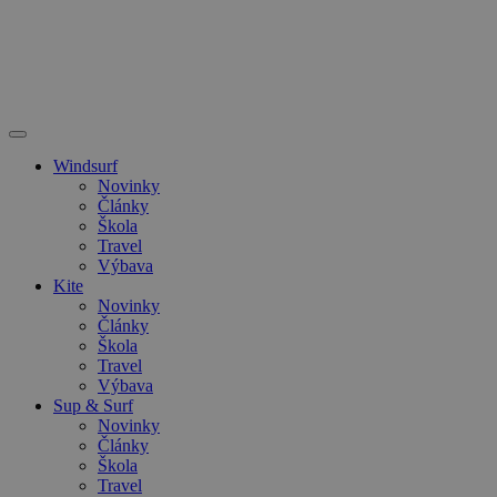
Windsurf
Novinky
Články
Škola
Travel
Výbava
Kite
Novinky
Články
Škola
Travel
Výbava
Sup & Surf
Novinky
Články
Škola
Travel