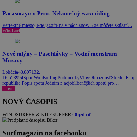
Pacasmayo v Peru: Nekonečný waveriding
Perfektné miesto, kde jazdíte na vlnách snov. Kde môžete skúšať…
Windsurf
Nové mlýny – Pasohlávky – Vodní monstrum
Moravy
Lokácia48.897132,
16.553994SportWindsurfingPodmienkyVlnyObtiažnosťStrednáKraji
republika Popis spotu Jedním z nejoblíbenějších spotů pro…
Travel
NOVÝ ČASOPIS
WINDSURFER & KITESURFER
Objednať
Surfmagazin na facebooku