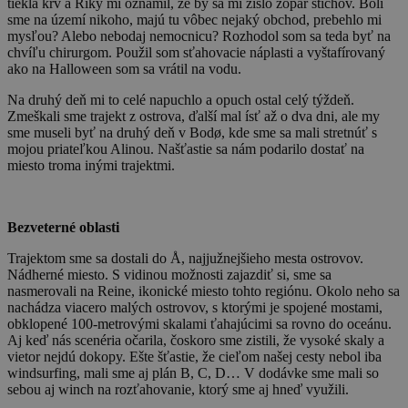
tiekla krv a Riky mi oznámil, že by sa mi zišlo zopár štichov. Boli
sme na území nikoho, majú tu vôbec nejaký obchod, prebehlo mi
mysľou? Alebo nebodaj nemocnicu? Rozhodol som sa teda byť na
chvíľu chirurgom. Použil som sťahovacie náplasti a vyštafírovaný
ako na Halloween som sa vrátil na vodu.
Na druhý deň mi to celé napuchlo a opuch ostal celý týždeň.
Zmeškali sme trajekt z ostrova, ďalší mal ísť až o dva dni, ale my
sme museli byť na druhý deň v Bodø, kde sme sa mali stretnúť s
mojou priateľkou Alinou. Našťastie sa nám podarilo dostať na
miesto troma inými trajektmi.
Bezveterné oblasti
Trajektom sme sa dostali do Å, najjužnejšieho mesta ostrovov.
Nádherné miesto. S vidinou možnosti zajazdiť si, sme sa
nasmerovali na Reine, ikonické miesto tohto regiónu. Okolo neho sa
nachádza viacero malých ostrovov, s ktorými je spojené mostami,
obklopené 100-metrovými skalami ťahajúcimi sa rovno do oceánu.
Aj keď nás scenéria očarila, čoskoro sme zistili, že vysoké skaly a
vietor nejdú dokopy. Ešte šťastie, že cieľom našej cesty nebol iba
windsurfing, mali sme aj plán B, C, D… V dodávke sme mali so
sebou aj winch na rozťahovanie, ktorý sme aj hneď využili.