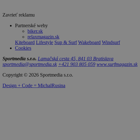
Zavrieť reklamu
Partnerské weby
biker.sk
relaxmagazin.sk
Kiteboard
Lifestyle
Sup & Surf
Wakeboard
Windsurf
Cookies
Sportmedia s.r.o.
Lamačská cesta 45, 841 03 Bratislava
sportmedia@sportmedia.sk
+421 903 805 059
www.surfmagazin.sk
Copyright © 2026 Sportmedia s.r.o.
Design + Code = MichalRusina