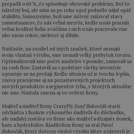
prepadli o 60 %, čo spôsobuje obrovské problémy. Bol to
náročný boj, ale nám sa po roku a pol podarilo nájsť opäť
stabilitu. Samozrejme, boli sme nútení znižovať stavy
zamestnancov, čo nás veľmi mrzelo, keďže u nás pracujú
veľmi kvalitní ľudia a väčšina z nich u nás pracovala viac
ako osem rokov, niektorí aj dlhšie.
Našťastie, na rozdiel od iných značiek, ktoré nemajú
svoju vlastnú výrobu, sme nemali veľký prebytok tovaru.
Optimalizovali sme počet modelov v ponuke, zamerali sa
na cash flow. Zastavili sa v podstate všetky investície
a pracuje sa na predaji. Keďže situácia už je trochu lepšia,
znova pracujeme aj na pozastavených projektoch
nových produktov a segmentov trhu, v ktorých aktuálne
nie sme. Nastala zmena aj vo vedení firmy.
Majiteľ a riaditeľ firmy CrazyFly
Jozef Bukovčák
starší
odchádza z funkcie výkonného riaditeľa do dôchodku,
ale naďalej zostáva vo firme ako majiteľ a dizajnér dosiek,
baru a hydrofoilov. Riaditeľom firmy sa stal
Pavol
Bukovčák
, ktorý doteraz viedol výrobu kitov a zároveň je