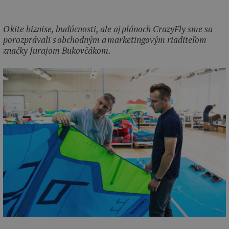
O kite biznise, budúcnosti, ale aj plánoch CrazyFly sme sa
porozprávali s obchodným a marketingovým riaditeľom
značky Jurajom Bukovčákom.