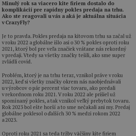
Minulý rok sa viacero kite firiem dostalo do
komplikácií pre rapídny pokles predaja na trhu.
Ako ste reagovali u vás a aká je aktuálna situácia
v CrazyFly?
Je to pravda. Pokles predaja na kitovom trhu sa začal už
v roku 2022 a globálne išlo asi o 30 % pokles oproti roku
2021, ktorý bol pre veľa značiek vrátane nás rekordný
v predaji. Vtedy sa všetky značky tešili, ako sme super
zvládli covid.
Problém, ktorý je na trhu teraz, vznikol práve v roku
2022, keď si všetky značky okrem nás naobjednávali
u výrobcov o pár percent viac tovaru, ako predali
v rekordnom roku 2021. V roku 2022 ale prišiel už
spomínaný pokles, a tak vznikol veľký prebytok tovaru.
Rok 2023 bol ešte horší a to sme nečakali ani my. Predaj
globálne poklesol o ďalších 30 % medzi rokom 2022
a 2023.
Oproti roku 2021 sa teda tržby väčšiny kite firiem