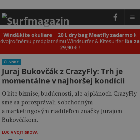
Wind&kite okuliare + 20 L dry bag Meatfly zadarmo
k
dvojročnému predplatnému Windsurfer & Kitesurfer
iba za
29,90 € !
ČLÁNKY
Juraj Bukovčák z CrazyFly: Trh je
momentálne v najhoršej kondícii
O kite biznise, budúcnosti, ale aj plánoch CrazyFly
sme sa porozprávali s obchodným
a marketingovým riaditeľom značky Jurajom
Bukovčákom.
LUCIA VOJTISKOVA