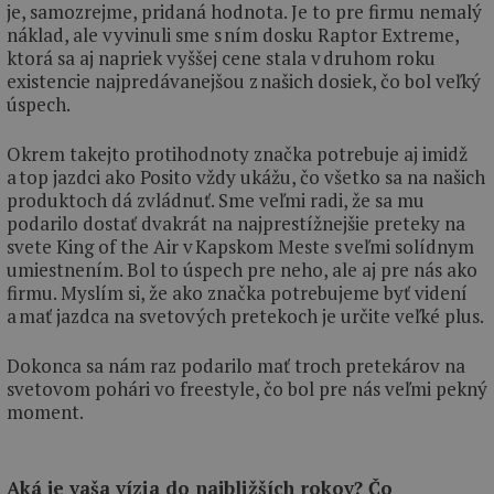
je, samozrejme, pridaná hodnota. Je to pre firmu nemalý
náklad, ale vyvinuli sme s ním dosku Raptor Extreme,
ktorá sa aj napriek vyššej cene stala v druhom roku
existencie najpredávanejšou z našich dosiek, čo bol veľký
úspech.
Okrem takejto protihodnoty značka potrebuje aj imidž
a top jazdci ako Posito vždy ukážu, čo všetko sa na našich
produktoch dá zvládnuť. Sme veľmi radi, že sa mu
podarilo dostať dvakrát na najprestížnejšie preteky na
svete King of the Air v Kapskom Meste s veľmi solídnym
umiestnením. Bol to úspech pre neho, ale aj pre nás ako
firmu. Myslím si, že ako značka potrebujeme byť videní
a mať jazdca na svetových pretekoch je určite veľké plus.
Dokonca sa nám raz podarilo mať troch pretekárov na
svetovom pohári vo freestyle, čo bol pre nás veľmi pekný
moment.
Aká je vaša vízia do najbližších rokov? Čo