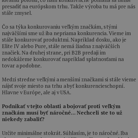
presadiť na európskom trhu. Takže výroba tu má pre nás
stále zmysel.
Čo sa týka konkurovaniu veľkým značkám, s tými
najväčšími sme už iba nepriama konkurencia. Vieme im
stále konkurovať produktmi. Napríklad dosku, ako je
Elite IV alebo Pure, stále nemá žiadna z najväčších
značiek. Na druhej strane, pri B2B predaji im
nedokážeme konkurovať napríklad splatnosťami na
tovar a podobne.
Medzi stredne veľkými a menšími značkami si stále vieme
nájsť svoje miesto na trhu a byť konkurencieschopní.
Hlavne v Európe, ale aj v USA.
Podnikať v tejto oblasti a bojovať proti veľkým
značkám musí byť náročné… Nechceli ste to už
niekedy zabaliť?
Určite minimálne stokrát. Súhlasím, je to náročné. Iba