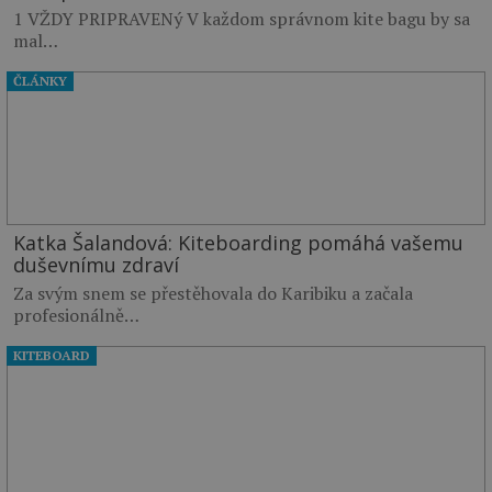
1 VŽDY PRIPRAVENý V každom správnom kite bagu by sa
mal…
ČLÁNKY
Katka Šalandová: Kiteboarding pomáhá vašemu
duševnímu zdraví
Za svým snem se přestěhovala do Karibiku a začala
profesionálně…
KITEBOARD