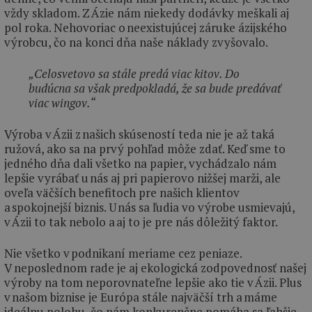
vždy skladom. Z Ázie nám niekedy dodávky meškali aj
pol roka. Nehovoriac o neexistujúcej záruke ázijského
výrobcu, čo na konci dňa naše náklady zvyšovalo.
„Celosvetovo sa stále predá viac kitov. Do
budúcna sa však predpokladá, že sa bude predávať
viac wingov.“
Výroba v Ázii z našich skúseností teda nie je až taká
ružová, ako sa na prvý pohľad môže zdať. Keď sme to
jedného dňa dali všetko na papier, vychádzalo nám
lepšie vyrábať u nás aj pri papierovo nižšej marži, ale
oveľa väčších benefitoch pre našich klientov
a spokojnejší biznis. U nás sa ľudia vo výrobe usmievajú,
v Ázii to tak nebolo a aj to je pre nás dôležitý faktor.
Nie všetko v podnikaní meriame cez peniaze.
V neposlednom rade je aj ekologická zodpovednosť našej
výroby na tom neporovnateľne lepšie ako tie v Ázii. Plus
v našom biznise je Európa stále najväčší trh a máme
ideálnu polohu, čo nám konkurenčne pomáha sa ľahšie