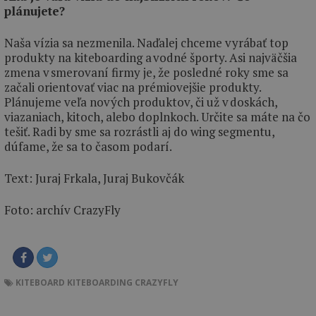
plánujete?
Naša vízia sa nezmenila. Naďalej chceme vyrábať top
produkty na kiteboarding a vodné športy. Asi najväčšia
zmena v smerovaní firmy je, že posledné roky sme sa
začali orientovať viac na prémiovejšie produkty.
Plánujeme veľa nových produktov, či už v doskách,
viazaniach, kitoch, alebo doplnkoch. Určite sa máte na čo
tešiť. Radi by sme sa rozrástli aj do wing segmentu,
dúfame, že sa to časom podarí.
Text: Juraj Frkala, Juraj Bukovčák
Foto: archív CrazyFly
KITEBOARD
KITEBOARDING
CRAZYFLY