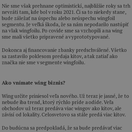
Nie sme však prehnane optimistickí, najbližšie roky sa trh
nevráti tam, kde bol v roku 2021. Či sa to niekedy stane,
bude záležať na úspechu alebo neúspechu wingfoil
segmentu. Je veľká škoda, že sa nám nepodarilo nastúpiť
na vlak wingfoilu. Po covide sme sa vzchopili a na wing
sme mali všetko pripravené a vyprototypované.
Dokonca aj financovanie z banky predschválené. Všetko
sa zastavilo poklesom predaja kitov, a tak zatiaľ ako
značka nie sme v segmente wingfoilu.
Ako vnímate wing biznis?
Wing určite priniesol veľa nového. Už teraz je jasné, že to
nebude iba trend, ktorý rýchlo príde a odíde. Veľa
obchodov už teraz predáva viac wingov ako kitov, ale
závisí od lokality. Celosvetovo sa stále predá viac kitov.
Do budúcna sa predpokladá, že sa bude predávať viac