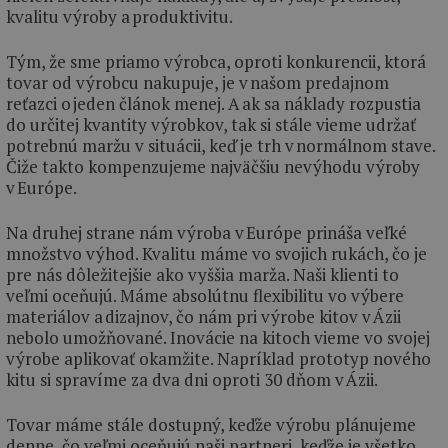
kvalitu výroby a produktivitu.
Tým, že sme priamo výrobca, oproti konkurencii, ktorá
tovar od výrobcu nakupuje, je v našom predajnom
reťazci o jeden článok menej. A ak sa náklady rozpustia
do určitej kvantity výrobkov, tak si stále vieme udržať
potrebnú maržu v situácii, keď je trh v normálnom stave.
Čiže takto kompenzujeme najväčšiu nevýhodu výroby
v Európe.
Na druhej strane nám výroba v Európe prináša veľké
množstvo výhod. Kvalitu máme vo svojich rukách, čo je
pre nás dôležitejšie ako vyššia marža. Naši klienti to
veľmi oceňujú. Máme absolútnu flexibilitu vo výbere
materiálov a dizajnov, čo nám pri výrobe kitov v Ázii
nebolo umožňované. Inovácie na kitoch vieme vo svojej
výrobe aplikovať okamžite. Napríklad prototyp nového
kitu si spravíme za dva dni oproti 30 dňom v Ázii.
Tovar máme stále dostupný, keďže výrobu plánujeme
denne, čo veľmi oceňujú naši partneri, keďže je všetko