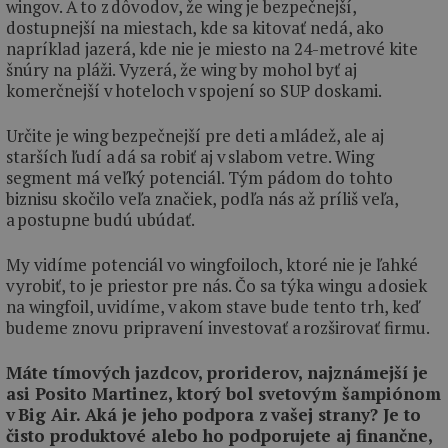
wingov. A to z dôvodov, že wing je bezpečnejší,
dostupnejší na miestach, kde sa kitovať nedá, ako
napríklad jazerá, kde nie je miesto na 24-metrové kite
šnúry na pláži. Vyzerá, že wing by mohol byť aj
komerčnejší v hoteloch v spojení so SUP doskami.
Určite je wing bezpečnejší pre deti a mládež, ale aj
starších ľudí a dá sa robiť aj v slabom vetre. Wing
segment má veľký potenciál. Tým pádom do tohto
biznisu skočilo veľa značiek, podľa nás až príliš veľa,
a postupne budú ubúdať.
My vidíme potenciál vo wingfoiloch, ktoré nie je ľahké
vyrobiť, to je priestor pre nás. Čo sa týka wingu a dosiek
na wingfoil, uvidíme, v akom stave bude tento trh, keď
budeme znovu pripravení investovať a rozširovať firmu.
Máte tímových jazdcov, proriderov, najznámejší je
asi Posito Martinez, ktorý bol svetovým šampiónom
v Big Air. Aká je jeho podpora z vašej strany? Je to
čisto produktové alebo ho podporujete aj finančne,