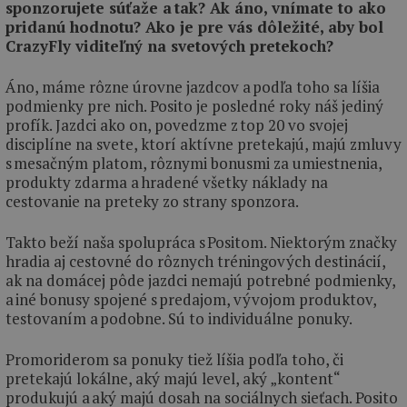
sponzorujete súťaže a tak? Ak áno, vnímate to ako
pridanú hodnotu? Ako je pre vás dôležité, aby bol
CrazyFly viditeľný na svetových pretekoch?
Áno, máme rôzne úrovne jazdcov a podľa toho sa líšia
podmienky pre nich. Posito je posledné roky náš jediný
profík. Jazdci ako on, povedzme z top 20 vo svojej
disciplíne na svete, ktorí aktívne pretekajú, majú zmluvy
s mesačným platom, rôznymi bonusmi za umiestnenia,
produkty zdarma a hradené všetky náklady na
cestovanie na preteky zo strany sponzora.
Takto beží naša spolupráca s Positom. Niektorým značky
hradia aj cestovné do rôznych tréningových destinácií,
ak na domácej pôde jazdci nemajú potrebné podmienky,
a iné bonusy spojené s predajom, vývojom produktov,
testovaním a podobne. Sú to individuálne ponuky.
Promoriderom sa ponuky tiež líšia podľa toho, či
pretekajú lokálne, aký majú level, aký „kontent“
produkujú a aký majú dosah na sociálnych sieťach. Posito