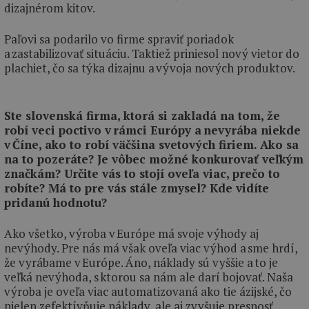
dizajnérom kitov.
Paľovi sa podarilo vo firme spraviť poriadok
a zastabilizovať situáciu. Taktiež priniesol nový vietor do
plachiet, čo sa týka dizajnu a vývoja nových produktov.
Ste slovenská firma, ktorá si zakladá na tom, že
robí veci poctivo v rámci Európy a nevyrába niekde
v Číne, ako to robí väčšina svetových firiem. Ako sa
na to pozeráte? Je vôbec možné konkurovať veľkým
značkám? Určite vás to stojí oveľa viac, prečo to
robíte? Má to pre vás stále zmysel? Kde vidíte
pridanú hodnotu?
Ako všetko, výroba v Európe má svoje výhody aj
nevýhody. Pre nás má však oveľa viac výhod a sme hrdí,
že vyrábame v Európe. Áno, náklady sú vyššie a to je
veľká nevýhoda, s ktorou sa nám ale darí bojovať. Naša
výroba je oveľa viac automatizovaná ako tie ázijské, čo
nielen zefektívňuje náklady, ale aj zvyšuje presnosť,