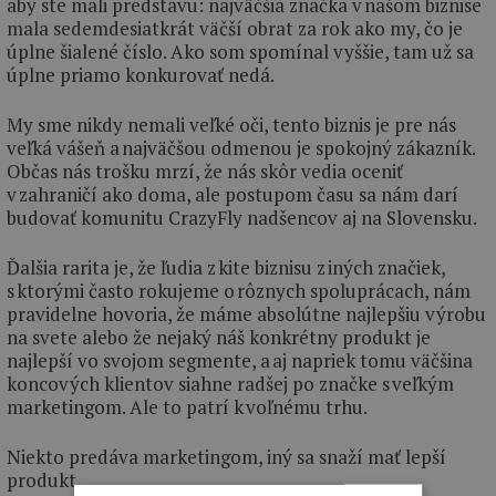
aby ste mali predstavu: najväčšia značka v našom biznise
mala sedemdesiatkrát väčší obrat za rok ako my, čo je
úplne šialené číslo. Ako som spomínal vyššie, tam už sa
úplne priamo konkurovať nedá.
My sme nikdy nemali veľké oči, tento biznis je pre nás
veľká vášeň a najväčšou odmenou je spokojný zákazník.
Občas nás trošku mrzí, že nás skôr vedia oceniť
v zahraničí ako doma, ale postupom času sa nám darí
budovať komunitu CrazyFly nadšencov aj na Slovensku.
Ďalšia rarita je, že ľudia z kite biznisu z iných značiek,
s ktorými často rokujeme o rôznych spoluprácach, nám
pravidelne hovoria, že máme absolútne najlepšiu výrobu
na svete alebo že nejaký náš konkrétny produkt je
najlepší vo svojom segmente, a aj napriek tomu väčšina
koncových klientov siahne radšej po značke s veľkým
marketingom. Ale to patrí k voľnému trhu.
Niekto predáva marketingom, iný sa snaží mať lepší
produkt.