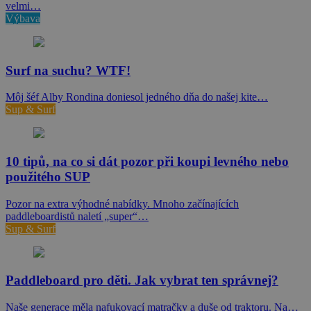
velmi…
Výbava
Surf na suchu? WTF!
Môj šéf Alby Rondina doniesol jedného dňa do našej kite…
Sup & Surf
10 tipů, na co si dát pozor při koupi levného nebo
použitého SUP
Pozor na extra výhodné nabídky. Mnoho začínajících
paddleboardistů naletí „super“…
Sup & Surf
Paddleboard pro děti. Jak vybrat ten správnej?
Naše generace měla nafukovací matračky a duše od traktoru. Na…