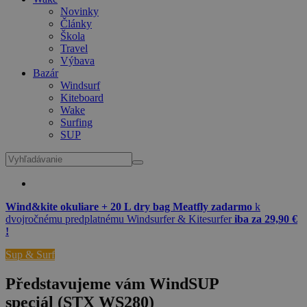
Novinky
Články
Škola
Travel
Výbava
Bazár
Windsurf
Kiteboard
Wake
Surfing
SUP
Wind&kite okuliare + 20 L dry bag Meatfly zadarmo
k
dvojročnému predplatnému Windsurfer & Kitesurfer
iba za 29,90 €
!
Sup & Surf
Představujeme vám WindSUP
speciál (STX WS280)