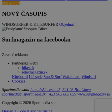
Sup & Surf
NOVÝ ČASOPIS
WINDSURFER & KITESURFER
Objednať
Surfmagazin na facebooku
Zavrieť reklamu
Partnerské weby
biker.sk
relaxmagazin.sk
Kiteboard
Lifestyle
Sup & Surf
Wakeboard
Windsurf
Cookies
Sportmedia s.r.o.
Lamačská cesta 45, 841 03 Bratislava
sportmedia@sportmedia.sk
+421 903 805 059
www.surfmagazin.sk
Copyright © 2026 Sportmedia s.r.o.
Design + Code = MichalRusina