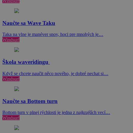
Windsurf
Naučte sa Wave Taku
Taka na vlne je manéver snov, hoci pre mnohých je…
Windsurf
Škola waveridingu
Když se chcete naučit něco nového, je dobré nechat si…
Windsurf
Naučte sa Bottom turn
Bottom turn v plnej rýchlosti je jedna z najkrajších vecí…
Windsurf