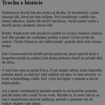
Trochu z histórie
Pushloop je skvelý trik pre jazdca aj diváka. Je dynamický a jasne
ukazuje silu, ktorú pri tom zažijete. Prvé pushloopy vznikli viac-
menej náhodou. Jazdci išli skočiť backloop, chytili zadný vietor a
skočili akoby obrátený cheese roll.
Robby Naish tento trik preslávil a prišiel so svojou vlastnou verziou,
keď išiel prudko do vertikálnej polohy a hneď veľmi rýchlo do
rotácie. Týmto štýlom je ale ťažké pristáť, pretože idete dole nosom
dosky.
Eric Groenwoud bol neskôr prvým jazdcom, ktorý upravil skok a
bezpečne pristál na zadnej časti dosky,dokonca hneď po pristátí išiel
do sklzu.
V tom čase som sa spýtal Erica, či má nejaké zábery tohto šialeného
pohybu, ktorý sa zdal byť taký odlišný od toho, čo sme dovtedy vo
svete windsurfingu videli. Eric s tým bol úplne v pohode a dal mi
kópiu pásky.
Asi o desať roztrhnutých plachiet neskôr sa mi konečne podarilo
precítiť tento trik a ustáť ho na vode. Myslím si, že tento trik by sa
mal v skutočnosti nazývať pullloop, pretože v podstate vás do
rotácie vtiahne vaše rahno.