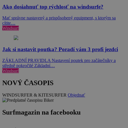
Ako dosiahnuť top rýchlosť na windsurfe?
Mať správne nastavený a prispôsobený equipment, s ktorým sa
cítite…
Windsurf
Jak si nastavit poutka? Poradí vám 3 profi jezdci
ZÁKLADNÍ PRAVIDLA Nastavení poutek pro začátečníky a
středně pokročilé Základní…
Windsurf
NOVÝ ČASOPIS
WINDSURFER & KITESURFER
Objednať
Surfmagazin na facebooku