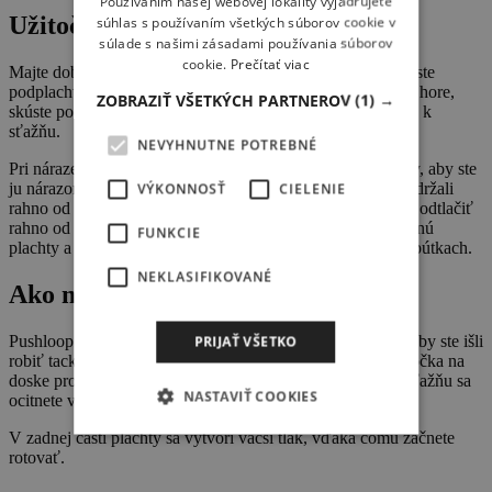
Používaním našej webovej lokality vyjadrujete
Užitočné rady
súhlas s používaním všetkých súborov cookie v
súlade s našimi zásadami používania súborov
cookie.
Prečítať viac
Majte dobrú rýchlosť a ťah v plachte. Neskúšajte trik, keď ste
podplachtení. Aby sa vám podarilo otočiť dosku spodkom hore,
ZOBRAZIŤ VŠETKÝCH PARTNEROV
(1) →
skúste posunúť ruky na rahne dopredu a priblížiť svoje telo k
sťažňu.
NEVYHNUTNE POTREBNÉ
Pri náraze do plachty sa snažte udržať kolená mimo plachty, aby ste
ju nárazom nepretrhli. Ruky držte pevne a rovno, aby ste udržali
VÝKONNOSŤ
CIELENIE
rahno od tela. Niekedy funguje posunúť plachtu dopredu a odtlačiť
rahno od seba. Týmto spôsobom sa kolená pri páde nedotknú
FUNKCIE
plachty a spadnete medzi plachtu a dosku s nohami stále v pútkach.
NEKLASIFIKOVANÉ
Ako na to
Pushloop je vlastne tack otočka vo vzduchu. Kĺžete sa, akoby ste išli
PRIJAŤ VŠETKO
robiť tack na doske pre začiatočníkov. Tack je základná otočka na
doske proti vetru. Naklonením plachty a priblížením sa k sťažňu sa
NASTAVIŤ COOKIES
ocitnete vo vzduchu hore nohami.
V zadnej časti plachty sa vytvorí väčší tlak, vďaka čomu začnete
rotovať.