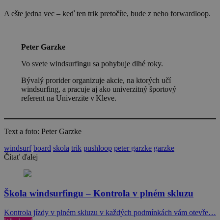
A ešte jedna vec – keď ten trik pretočíte, bude z neho forwardloop.
Peter Garzke
Vo svete windsurfingu sa pohybuje dlhé roky.
Bývalý prorider organizuje akcie, na ktorých učí
windsurfing, a pracuje aj ako univerzitný športový
referent na Univerzite v Kleve.
Text a foto: Peter Garzke
windsurf
board
skola
trik
pushloop
peter garzke
garzke
Čítať ďalej
Škola windsurfingu – Kontrola v plném skluzu
Kontrola jízdy v plném skluzu v každých podmínkách vám otevře…