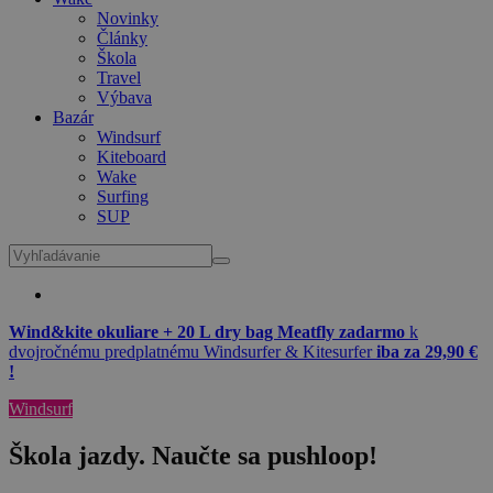
Novinky
Články
Škola
Travel
Výbava
Bazár
Windsurf
Kiteboard
Wake
Surfing
SUP
Wind&kite okuliare + 20 L dry bag Meatfly zadarmo
k
dvojročnému predplatnému Windsurfer & Kitesurfer
iba za 29,90 €
!
Windsurf
Škola jazdy. Naučte sa pushloop!